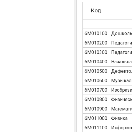
Код
6M010100
Дошкольн
6M010200
Педагоги
6M010300
Педагоги
6M010400
Начальна
6M010500
Дефекто
6M010600
Музыкал
6M010700
Изобрази
6M010800
Физическ
6M010900
Математ
6M011000
Физика
6M011100
Информа